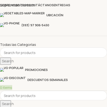
Descubre nuestras ofertas y compra sin complicaciones
Skip to main content
SOBRE NOSOTROS
CONTÁCTANOS
ENTREGAS
UBICACIÓN
(593) 97 906-5450
Todas las Categorías
Search
PROMOCIONES
DESCUENTOS SEMANALES
0
items
Search