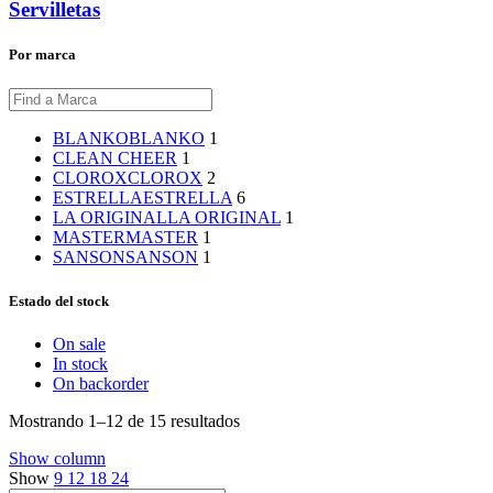
Servilletas
Por marca
BLANKO
BLANKO
1
CLEAN CHEER
1
CLOROX
CLOROX
2
ESTRELLA
ESTRELLA
6
LA ORIGINAL
LA ORIGINAL
1
MASTER
MASTER
1
SANSON
SANSON
1
Estado del stock
On sale
In stock
On backorder
Mostrando 1–12 de 15 resultados
Show column
Show
9
12
18
24