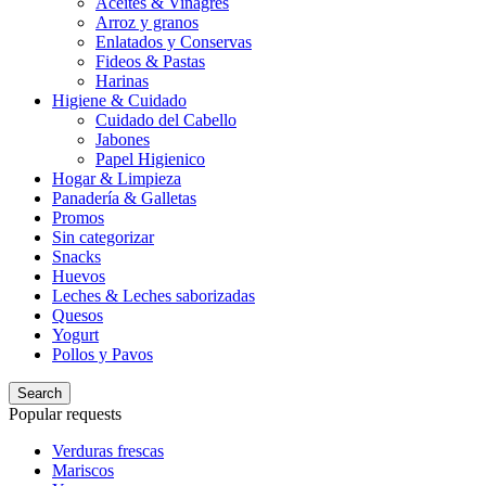
Aceites & Vinagres
Arroz y granos
Enlatados y Conservas
Fideos & Pastas
Harinas
Higiene & Cuidado
Cuidado del Cabello
Jabones
Papel Higienico
Hogar & Limpieza
Panadería & Galletas
Promos
Sin categorizar
Snacks
Huevos
Leches & Leches saborizadas
Quesos
Yogurt
Pollos y Pavos
Search
Popular requests
Verduras frescas
Mariscos