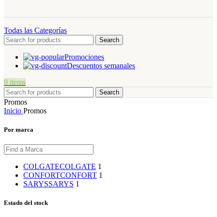
Todas las Categorías
Search
Promociones
Descuentos semanales
0
items
Search
Promos
Inicio
Promos
Por marca
COLGATE
COLGATE
1
CONFORT
CONFORT
1
SARYS
SARYS
1
Estado del stock