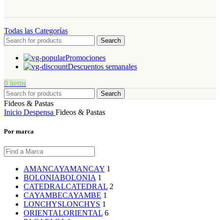
Todas las Categorías
Search
Promociones
Descuentos semanales
0
items
Search
Fideos & Pastas
Inicio
Despensa
Fideos & Pastas
Por marca
AMANCAY
AMANCAY
1
BOLONIA
BOLONIA
1
CATEDRAL
CATEDRAL
2
CAYAMBE
CAYAMBE
1
LONCHYS
LONCHYS
1
ORIENTAL
ORIENTAL
6