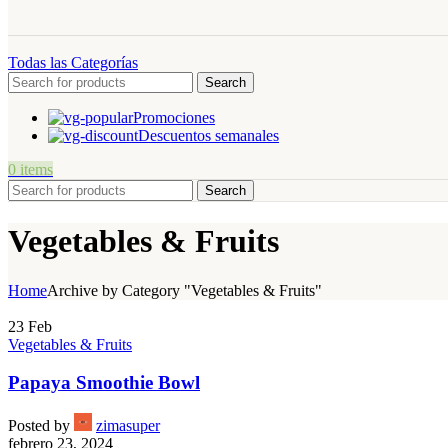
Todas las Categorías
Search
Promociones
Descuentos semanales
0
items
Search
Vegetables & Fruits
Home
Archive by Category "Vegetables & Fruits"
23
Feb
Vegetables & Fruits
Papaya Smoothie Bowl
Posted by
zimasuper
febrero 23, 2024