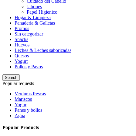
Cuidado del Cabello
Jabones
Papel Higienico
Hogar & Limpieza
Panadería & Galletas
Promos
Sin categorizar
Snacks
Huevos
Leches & Leches saborizadas
Quesos
Yogurt
Pollos y Pavos
Search
Popular requests
Verduras frescas
Mariscos
Yogur
Panes y bollos
Agua
Popular Products