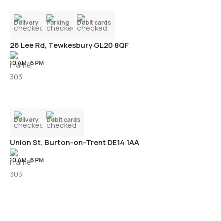
Delivery
Parking
Debit cards
26 Lee Rd, Tewkesbury GL20 8QF
10 AM–6 PM
Delivery
Debit cards
Union St, Burton-on-Trent DE14 1AA
10 AM–6 PM