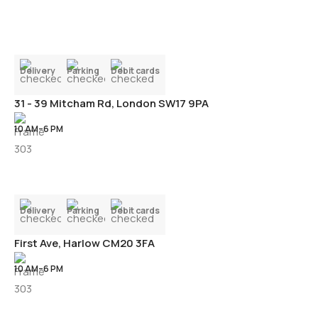
Delivery
Parking
Debit cards
31 - 39 Mitcham Rd, London SW17 9PA
10 AM–6 PM
Delivery
Parking
Debit cards
First Ave, Harlow CM20 3FA
10 AM–6 PM