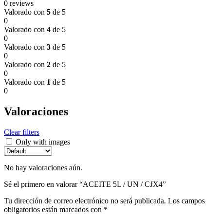
0 reviews
Valorado con
5
de 5
0
Valorado con
4
de 5
0
Valorado con
3
de 5
0
Valorado con
2
de 5
0
Valorado con
1
de 5
0
Valoraciones
Clear filters
Only with images
No hay valoraciones aún.
Sé el primero en valorar “ACEITE 5L / UN / CJX4”
Tu dirección de correo electrónico no será publicada.
Los campos
obligatorios están marcados con
*