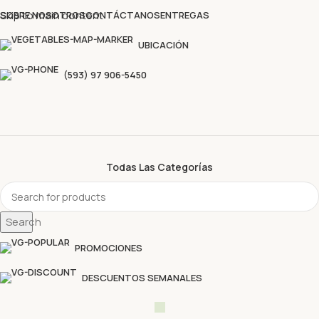
Descubre nuestras ofertas y compra sin complicaciones
Skip to main content
SOBRE NOSOTROS
CONTÁCTANOS
ENTREGAS
UBICACIÓN
(593) 97 906-5450
Todas Las Categorías
Search
PROMOCIONES
DESCUENTOS SEMANALES