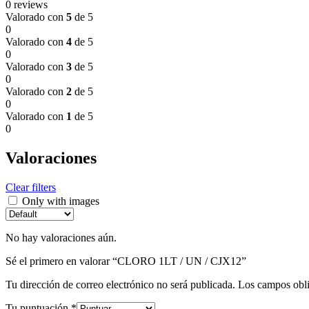
0 reviews
Valorado con
5
de 5
0
Valorado con
4
de 5
0
Valorado con
3
de 5
0
Valorado con
2
de 5
0
Valorado con
1
de 5
0
Valoraciones
Clear filters
Only with images
No hay valoraciones aún.
Sé el primero en valorar “CLORO 1LT / UN / CJX12”
Tu dirección de correo electrónico no será publicada.
Los campos obli
Tu puntuación
*