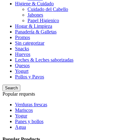
Higiene & Cuidado
Cuidado del Cabello
Jabones
Papel Higienico
Hogar & Limpieza
Panadería & Galletas
Promos
Sin categorizar
Snacks
Huevos
Leches & Leches saborizadas
Quesos
Yogurt
Pollos y Pavos
Search
Popular requests
Verduras frescas
Mariscos
Yogur
Panes y bollos
Agua
Popular Products