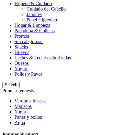
Higiene & Cuidado
Cuidado del Cabello
Jabones
Papel Higienico
Hogar & Limpieza
Panadería & Galletas
Promos
Sin categorizar
Snacks
Huevos
Leches & Leches saborizadas
Quesos
Yogurt
Pollos y Pavos
Search
Popular requests
Verduras frescas
Mariscos
Yogur
Panes y bollos
Agua
Popular Products