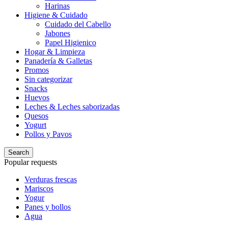
Harinas
Higiene & Cuidado
Cuidado del Cabello
Jabones
Papel Higienico
Hogar & Limpieza
Panadería & Galletas
Promos
Sin categorizar
Snacks
Huevos
Leches & Leches saborizadas
Quesos
Yogurt
Pollos y Pavos
Search
Popular requests
Verduras frescas
Mariscos
Yogur
Panes y bollos
Agua