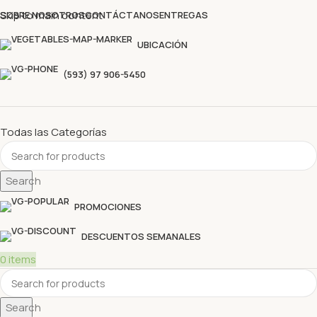
Descubre nuestras ofertas y compra sin complicaciones
Skip to main content
SOBRE NOSOTROS
CONTÁCTANOS
ENTREGAS
UBICACIÓN
(593) 97 906-5450
Todas las Categorías
Search
PROMOCIONES
DESCUENTOS SEMANALES
0
items
Search