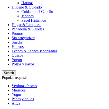
Harinas
Higiene & Cuidado
Cuidado del Cabello
Jabones
Papel Higienico
Hogar & Limpieza
Panadería & Galletas
Promos
Sin categorizar
Snacks
Huevos
Leches & Leches saborizadas
Quesos
Yogurt
Pollos y Pavos
Search
Popular requests
Verduras frescas
Mariscos
Yogur
Panes y bollos
Agua