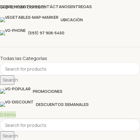
Descubre nuestras ofertas y compra sin complicaciones
Skip to main content
SOBRE NOSOTROS
CONTÁCTANOS
ENTREGAS
UBICACIÓN
(593) 97 906-5450
Todas las Categorías
Search
PROMOCIONES
DESCUENTOS SEMANALES
0
items
Search