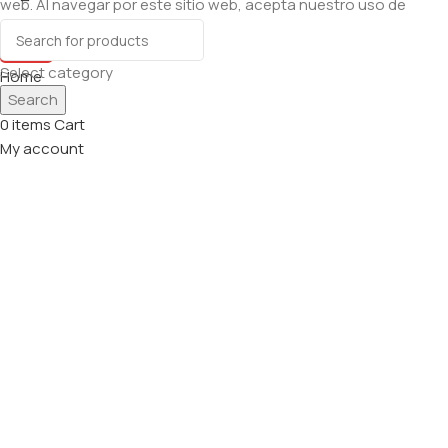
web. Al navegar por este sitio web, acepta nuestro uso de
cookies.
Accept
Select category
Home
Search
Shop
0
items
Cart
My account