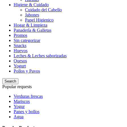
Higiene & Cuidado
Cuidado del Cabello
Jabones
Papel Higienico
Hogar & Limpieza
Panadería & Galletas
Promos
Sin categorizar
Snacks
Huevos
Leches & Leches saborizadas
Quesos
Yogurt
Pollos y Pavos
Search
Popular requests
Verduras frescas
Mariscos
Yogur
Panes y bollos
Agua