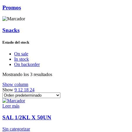
Promos
Snacks
Estado del stock
On sale
In stock
On backorder
Mostrando los 3 resultados
Show column
Show
9
12
18
24
Leer más
SAL 1/2KL X 50UN
Sin categorizar