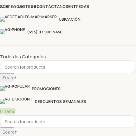
Descubre nuestras ofertas y compra sin complicaciones
Skip to main content
SOBRE NOSOTROS
CONTÁCTANOS
ENTREGAS
UBICACIÓN
(593) 97 906-5450
Todas las Categorías
Search
PROMOCIONES
DESCUENTOS SEMANALES
0
items
Search