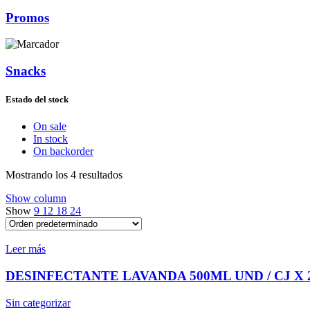
Promos
Snacks
Estado del stock
On sale
In stock
On backorder
Mostrando los 4 resultados
Show column
Show
9
12
18
24
Leer más
DESINFECTANTE LAVANDA 500ML UND / CJ X 
Sin categorizar