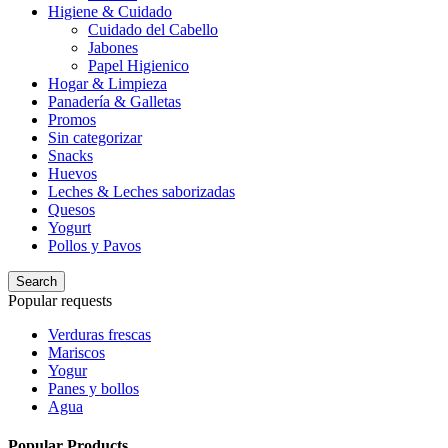
Higiene & Cuidado
Cuidado del Cabello
Jabones
Papel Higienico
Hogar & Limpieza
Panadería & Galletas
Promos
Sin categorizar
Snacks
Huevos
Leches & Leches saborizadas
Quesos
Yogurt
Pollos y Pavos
Search
Popular requests
Verduras frescas
Mariscos
Yogur
Panes y bollos
Agua
Popular Products