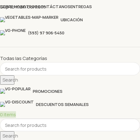
Descubre nuestras ofertas y compra sin complicaciones
Skip to main content
SOBRE NOSOTROS
CONTÁCTANOS
ENTREGAS
UBICACIÓN
(593) 97 906-5450
Todas las Categorías
Search
PROMOCIONES
DESCUENTOS SEMANALES
0
items
Search