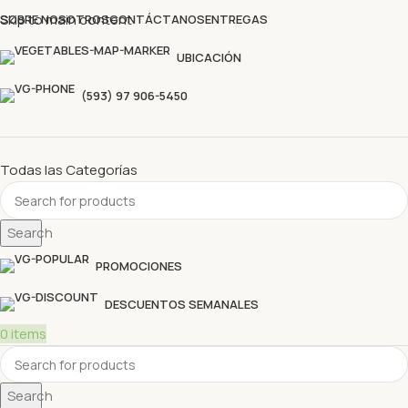
Descubre nuestras ofertas y compra sin complicaciones
Skip to main content
SOBRE NOSOTROS
CONTÁCTANOS
ENTREGAS
UBICACIÓN
(593) 97 906-5450
Todas las Categorías
Search
PROMOCIONES
DESCUENTOS SEMANALES
0
items
Search