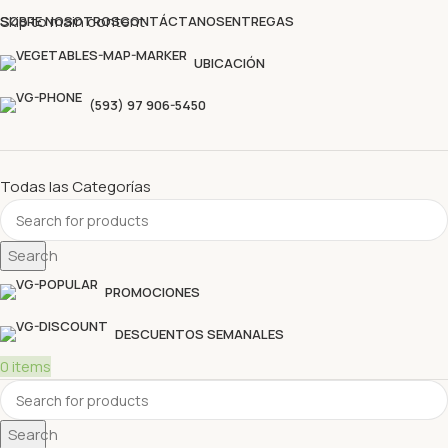
Descubre nuestras ofertas y compra sin complicaciones
Skip to main content
SOBRE NOSOTROS
CONTÁCTANOS
ENTREGAS
UBICACIÓN
(593) 97 906-5450
Todas las Categorías
Search
PROMOCIONES
DESCUENTOS SEMANALES
0
items
Search