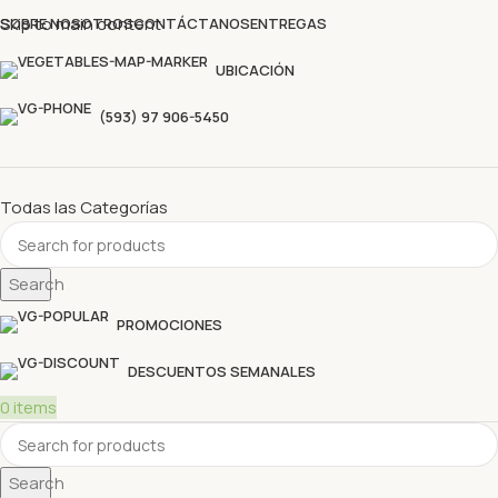
Descubre nuestras ofertas y compra sin complicaciones
Skip to main content
SOBRE NOSOTROS
CONTÁCTANOS
ENTREGAS
UBICACIÓN
(593) 97 906-5450
Todas las Categorías
Search
PROMOCIONES
DESCUENTOS SEMANALES
0
items
Search