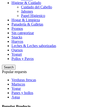
Higiene & Cuidado
Cuidado del Cabello
Jabones
Papel Higienico
Hogar & Limpieza
Panadería & Galletas
Promos
Sin categorizar
Snacks
Huevos
Leches & Leches saborizadas
Quesos
Yogurt
Pollos y Pavos
Search
Popular requests
Verduras frescas
Mariscos
Yogur
Panes y bollos
Agua
Popular Products