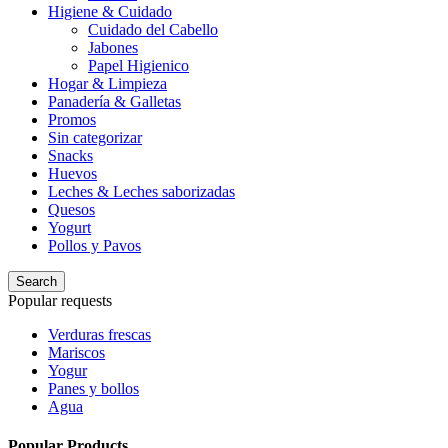
Higiene & Cuidado
Cuidado del Cabello
Jabones
Papel Higienico
Hogar & Limpieza
Panadería & Galletas
Promos
Sin categorizar
Snacks
Huevos
Leches & Leches saborizadas
Quesos
Yogurt
Pollos y Pavos
Search
Popular requests
Verduras frescas
Mariscos
Yogur
Panes y bollos
Agua
Popular Products