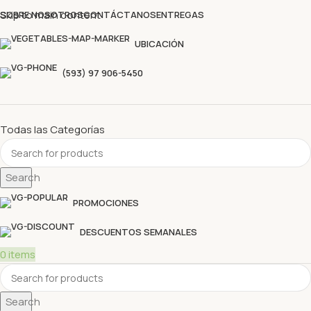
Descubre nuestras ofertas y compra sin complicaciones
Skip to main content
SOBRE NOSOTROS
CONTÁCTANOS
ENTREGAS
UBICACIÓN
(593) 97 906-5450
Todas las Categorías
Search
PROMOCIONES
DESCUENTOS SEMANALES
0
items
Search