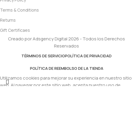
Terms & Conditions
Returns
Gift Certificaes
Creado por Adsgency Digital 2026 - Todos los Derechos
Reservados
TÉRMINOS DE SERVICIO
POLÍTICA DE PRIVACIDAD
POLÍTICA DE REEMBOLSO DE LA TIENDA
Utilizamos cookies para mejorar su experiencia en nuestro sitio
web. Al navegar por este sitio web, acepta nuestro uso de
cookies.
Accept
Select category
Search
PH 16M 6UN / UN / PACAX8PAQ
Home