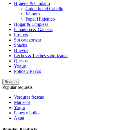
Higiene & Cuidado
Cuidado del Cabello
Jabones
Papel Higienico
Hogar & Limpieza
Panadería & Galletas
Promos
Sin categorizar
Snacks
Huevos
Leches & Leches saborizadas
Quesos
Yogurt
Pollos y Pavos
Search
Popular requests
Verduras frescas
Mariscos
Yogur
Panes y bollos
Agua
Popular Products