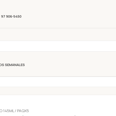
Descubre nuestras ofertas y compra sin complicacion
) 97 906-5450
OS SEMANALES
 145ML / PAQX5