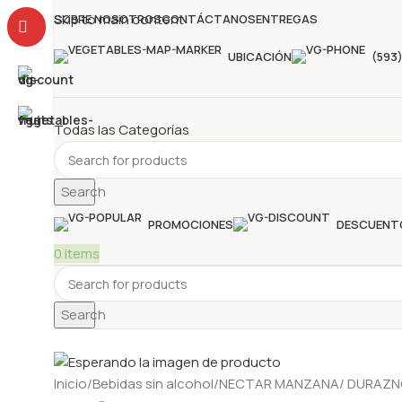
Skip to main content
SOBRE NOSOTROS
CONTÁCTANOS
ENTREGAS
UBICACIÓN
(593
Todas las Categorías
Search
PROMOCIONES
DESCUENT
0
items
Search
Inicio
Bebidas sin alcohol
NECTAR MANZANA/ DURAZNO