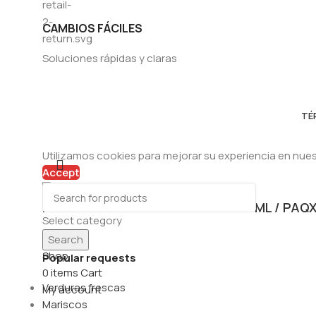
CAMBIOS FÁCILES
Soluciones rápidas y claras
TÉ
Utilizamos cookies para mejorar su experiencia en nuest
Accept
NECTAR MANZANA/ DURAZNO 145ML / PAQ
Select category
Home
Search
Shop
Popular requests
0
items
Cart
Verduras frescas
My account
Mariscos