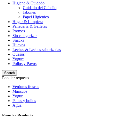
Higiene & Cuidado
Cuidado del Cabello
Jabones
Papel Higienico
Hogar & Limpieza
Panadería & Galletas
Promos
Sin categorizar
Snacks
Huevos
Leches & Leches saborizadas
Quesos
Yogurt
Pollos y Pavos
Search
Popular requests
Verduras frescas
Mariscos
Yogur
Panes y bollos
Agua
Popular Products