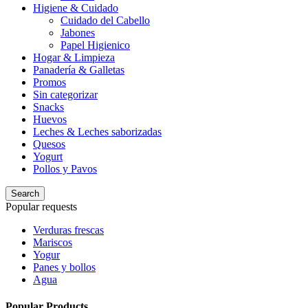
Higiene & Cuidado
Cuidado del Cabello
Jabones
Papel Higienico
Hogar & Limpieza
Panadería & Galletas
Promos
Sin categorizar
Snacks
Huevos
Leches & Leches saborizadas
Quesos
Yogurt
Pollos y Pavos
Search
Popular requests
Verduras frescas
Mariscos
Yogur
Panes y bollos
Agua
Popular Products