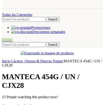
Todas las Categorías
Search
Promociones
Descuentos semanales
0
items
Search
Inicio
Lácteos, Quesos & Huevos
Yogurt
MANTECA 454G / UN /
CJX28
MANTECA 454G / UN /
CJX28
15
People watching this product now!