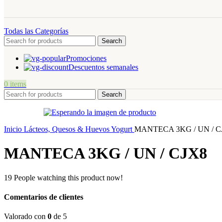
Todas las Categorías
Search
Promociones
Descuentos semanales
0
items
Search
Inicio
Lácteos, Quesos & Huevos
Yogurt
MANTECA 3KG / UN / C
MANTECA 3KG / UN / CJX8
19
People watching this product now!
Comentarios de clientes
Valorado con
0
de 5