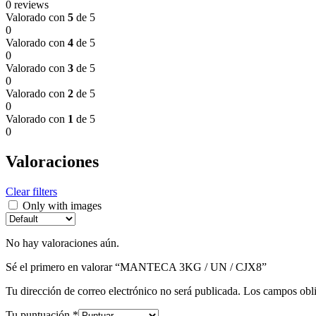
0 reviews
Valorado con
5
de 5
0
Valorado con
4
de 5
0
Valorado con
3
de 5
0
Valorado con
2
de 5
0
Valorado con
1
de 5
0
Valoraciones
Clear filters
Only with images
No hay valoraciones aún.
Sé el primero en valorar “MANTECA 3KG / UN / CJX8”
Tu dirección de correo electrónico no será publicada.
Los campos obli
Tu puntuación
*