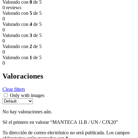
Valorado con
0
de 5
0 reviews
Valorado con
5
de 5
0
Valorado con
4
de 5
0
Valorado con
3
de 5
0
Valorado con
2
de 5
0
Valorado con
1
de 5
0
Valoraciones
Clear filters
Only with images
No hay valoraciones aún.
Sé el primero en valorar “MANTECA 1LB / UN / CJX20”
Tu dirección de correo electrónico no será publicada.
Los campos