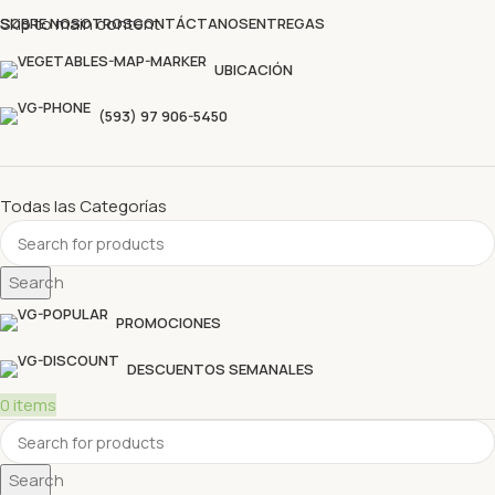
Descubre nuestras ofertas y compra sin complicaciones
Skip to main content
SOBRE NOSOTROS
CONTÁCTANOS
ENTREGAS
UBICACIÓN
(593) 97 906-5450
Todas las Categorías
Search
PROMOCIONES
DESCUENTOS SEMANALES
0
items
Search