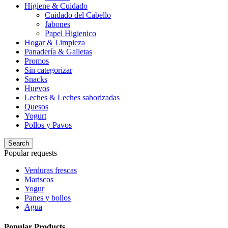
Higiene & Cuidado
Cuidado del Cabello
Jabones
Papel Higienico
Hogar & Limpieza
Panadería & Galletas
Promos
Sin categorizar
Snacks
Huevos
Leches & Leches saborizadas
Quesos
Yogurt
Pollos y Pavos
Search
Popular requests
Verduras frescas
Mariscos
Yogur
Panes y bollos
Agua
Popular Products