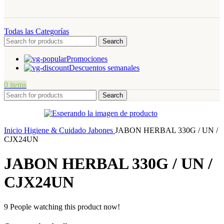
Todas las Categorías
Search
Promociones
Descuentos semanales
0
items
Search
Inicio
Higiene & Cuidado
Jabones
JABON HERBAL 330G / UN /
CJX24UN
JABON HERBAL 330G / UN /
CJX24UN
9
People watching this product now!