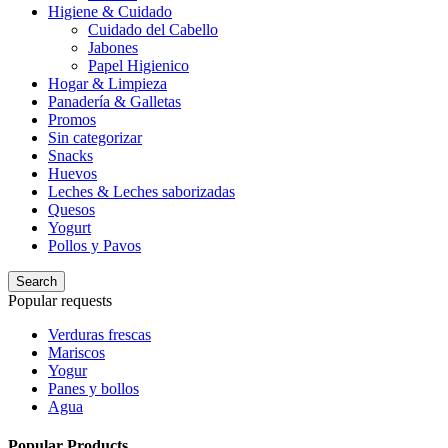
Higiene & Cuidado
Cuidado del Cabello
Jabones
Papel Higienico
Hogar & Limpieza
Panadería & Galletas
Promos
Sin categorizar
Snacks
Huevos
Leches & Leches saborizadas
Quesos
Yogurt
Pollos y Pavos
Search
Popular requests
Verduras frescas
Mariscos
Yogur
Panes y bollos
Agua
Popular Products