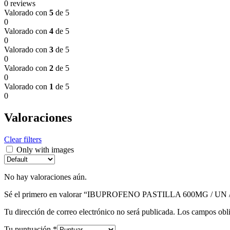
0 reviews
Valorado con
5
de 5
0
Valorado con
4
de 5
0
Valorado con
3
de 5
0
Valorado con
2
de 5
0
Valorado con
1
de 5
0
Valoraciones
Clear filters
Only with images
No hay valoraciones aún.
Sé el primero en valorar “IBUPROFENO PASTILLA 600MG / UN
Tu dirección de correo electrónico no será publicada.
Los campos obli
Tu puntuación
*