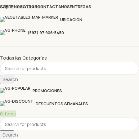
Descubre nuestras ofertas y compra sin complicaciones
Skip to main content
SOBRE NOSOTROS
CONTÁCTANOS
ENTREGAS
UBICACIÓN
(593) 97 906-5450
Todas las Categorías
Search
PROMOCIONES
DESCUENTOS SEMANALES
0
items
Search