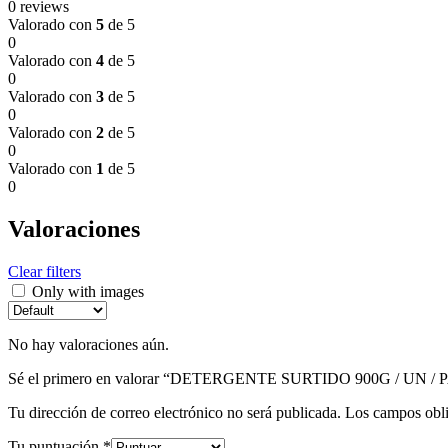
0 reviews
Valorado con
5
de 5
0
Valorado con
4
de 5
0
Valorado con
3
de 5
0
Valorado con
2
de 5
0
Valorado con
1
de 5
0
Valoraciones
Clear filters
Only with images
No hay valoraciones aún.
Sé el primero en valorar “DETERGENTE SURTIDO 900G / UN /
Tu dirección de correo electrónico no será publicada.
Los campos obli
Tu puntuación
*