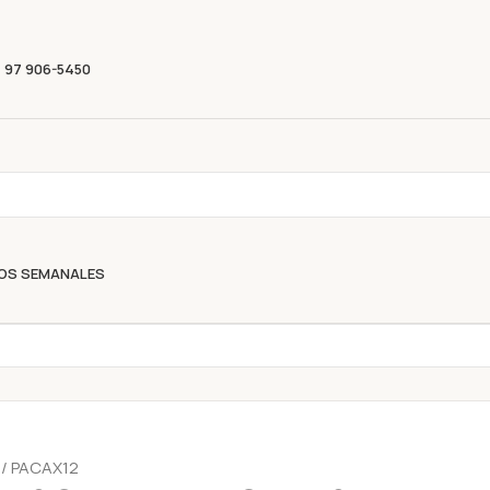
Descubre nuestras ofertas y compra sin complicacion
) 97 906-5450
OS SEMANALES
/ PACAX12