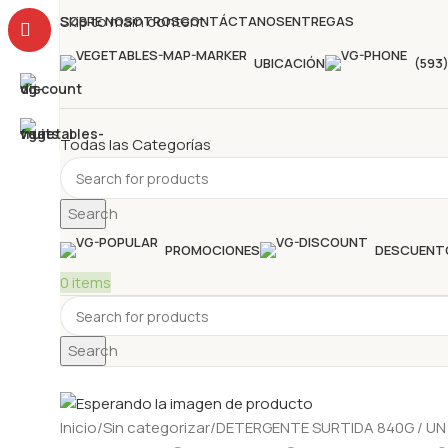
Skip to main content
SOBRE NOSOTROS
CONTÁCTANOS
ENTREGAS
UBICACIÓN
(593
Todas las Categorías
Search
PROMOCIONES
DESCUENT
0
items
Search
Inicio
Sin categorizar
DETERGENTE SURTIDA 840G / UN 