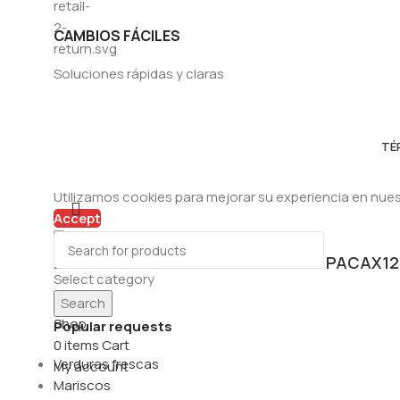
CAMBIOS FÁCILES
Soluciones rápidas y claras
TÉ
Utilizamos cookies para mejorar su experiencia en nuest
Accept
DETERGENTE SURTIDA 840G / UN / PACAX12
Select category
Home
Search
Shop
Popular requests
0
items
Cart
Verduras frescas
My account
Mariscos