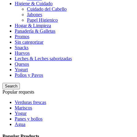
Higiene & Cuidado
Cuidado del Cabello
Jabones
Papel Higienico
Hogar & Limpieza
Panadería & Galletas
Promos
Sin categorizar
Snacks
Huevos
Leches & Leches saborizadas
Quesos
Yogurt
Pollos y Pavos
Search
Popular requests
Verduras frescas
Mariscos
Yogur
Panes y bollos
Agua
Popular Products