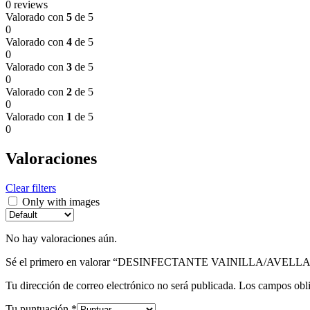
0 reviews
Valorado con
5
de 5
0
Valorado con
4
de 5
0
Valorado con
3
de 5
0
Valorado con
2
de 5
0
Valorado con
1
de 5
0
Valoraciones
Clear filters
Only with images
No hay valoraciones aún.
Sé el primero en valorar “DESINFECTANTE VAINILLA/AVEL
Tu dirección de correo electrónico no será publicada.
Los campos obli
Tu puntuación
*