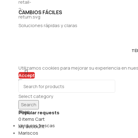
CAMBIOS FÁCILES
Soluciones rápidas y claras
TÉ
Utilizamos cookies para mejorar su experiencia en nuest
Accept
CHORIZO NORTEÑO 1 KG X15UN
Select category
Home
Search
Shop
Popular requests
0
items
Cart
Verduras frescas
My account
Mariscos