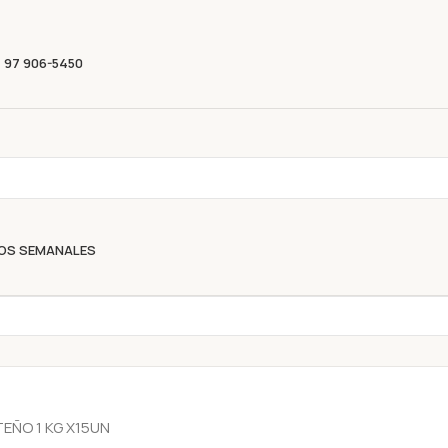
Descubre nuestras ofertas y compra sin complicacion
) 97 906-5450
OS SEMANALES
EÑO 1 KG X15UN