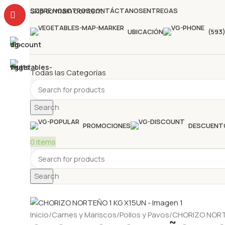
Skip to main content
SOBRE NOSOTROS
CONTÁCTANOS
ENTREGAS
UBICACIÓN
(593
Todas las Categorías
Search
PROMOCIONES
DESCUENT
0
items
Search
Inicio
Carnes y Mariscos
Pollos y Pavos
CHORIZO NORT