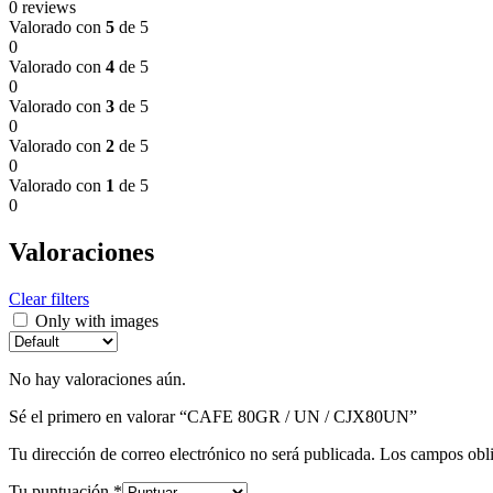
0 reviews
Valorado con
5
de 5
0
Valorado con
4
de 5
0
Valorado con
3
de 5
0
Valorado con
2
de 5
0
Valorado con
1
de 5
0
Valoraciones
Clear filters
Only with images
No hay valoraciones aún.
Sé el primero en valorar “CAFE 80GR / UN / CJX80UN”
Tu dirección de correo electrónico no será publicada.
Los campos obli
Tu puntuación
*