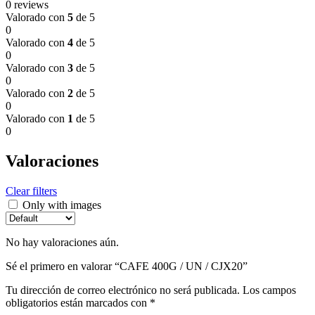
0 reviews
Valorado con
5
de 5
0
Valorado con
4
de 5
0
Valorado con
3
de 5
0
Valorado con
2
de 5
0
Valorado con
1
de 5
0
Valoraciones
Clear filters
Only with images
No hay valoraciones aún.
Sé el primero en valorar “CAFE 400G / UN / CJX20”
Tu dirección de correo electrónico no será publicada.
Los campos
obligatorios están marcados con
*