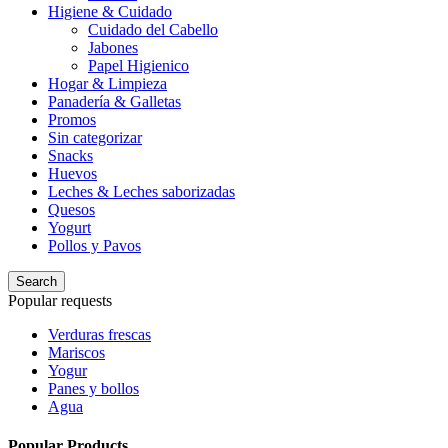
Higiene & Cuidado
Cuidado del Cabello
Jabones
Papel Higienico
Hogar & Limpieza
Panadería & Galletas
Promos
Sin categorizar
Snacks
Huevos
Leches & Leches saborizadas
Quesos
Yogurt
Pollos y Pavos
Search
Popular requests
Verduras frescas
Mariscos
Yogur
Panes y bollos
Agua
Popular Products