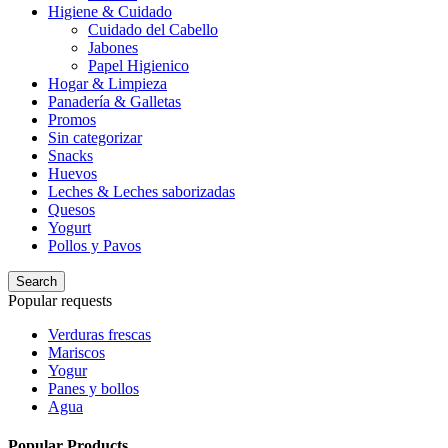
Higiene & Cuidado
Cuidado del Cabello
Jabones
Papel Higienico
Hogar & Limpieza
Panadería & Galletas
Promos
Sin categorizar
Snacks
Huevos
Leches & Leches saborizadas
Quesos
Yogurt
Pollos y Pavos
Search
Popular requests
Verduras frescas
Mariscos
Yogur
Panes y bollos
Agua
Popular Products