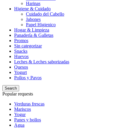
Harinas
Higiene & Cuidado
Cuidado del Cabello
Jabones
Papel Higienico
Hogar & Limpieza
Panadería & Galletas
Promos
Sin categorizar
Snacks
Huevos
Leches & Leches saborizadas
Quesos
Yogurt
Pollos y Pavos
Search
Popular requests
Verduras frescas
Mariscos
Yogur
Panes y bollos
Agua